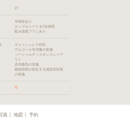
27
半個室あり
カップルシート＆2名個室
飲み放題プランあり
策
キャッシュレス対応
アルコール等消毒の実施
ソーシャルディスタンスレイア
ウト
店内換気の実施
都道府県が指定する感染症対策
の実施
可
写真
地図
予約