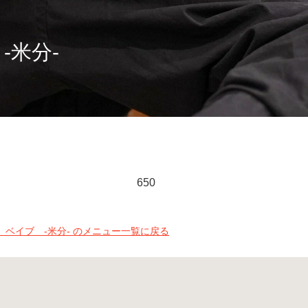
-米分-
650
ベイブ -米分- のメニュー一覧に戻る