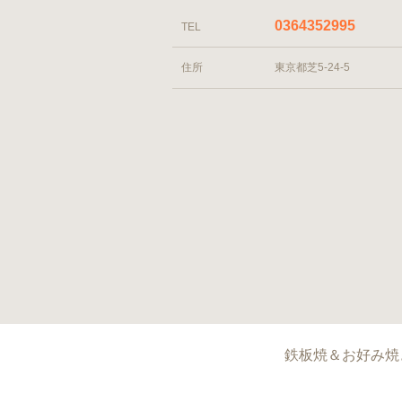
0364352995
TEL
住所
東京都芝5-24-5
鉄板焼＆お好み焼き